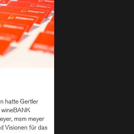
n hatte Gertler
on wineBANK
 Meyer, msm meyer
d Visionen für das