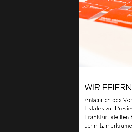
WIR FEIER
Anlässlich des Ve
Estates zur Previ
Frankfurt stellte
schmitz-morkramer