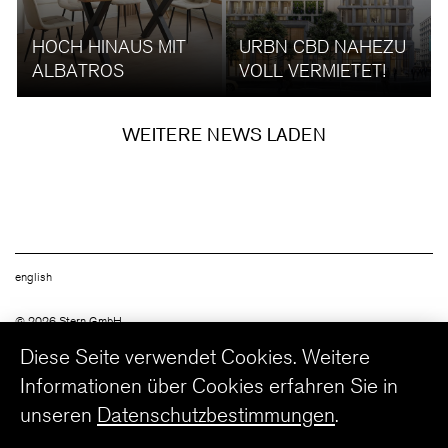
HOCH HINAUS MIT
URBN CBD NAHEZU
ALBATROS
VOLL VERMIETET!
WEITERE NEWS LADEN
english
© 2026 Stern GmbH
Follow us
Diese Seite verwendet Cookies. Weitere
Informationen über Cookies erfahren Sie in
unseren
Datenschutzbestimmungen
.
Newsletter Anmeldung