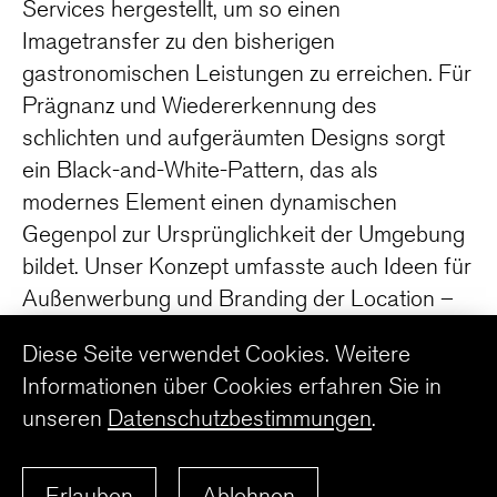
Services hergestellt, um so einen
Imagetransfer zu den bisherigen
gastronomischen Leistungen zu erreichen. Für
Prägnanz und Wiedererkennung des
schlichten und aufgeräumten Designs sorgt
ein Black-and-White-Pattern, das als
modernes Element einen dynamischen
Gegenpol zur Ursprünglichkeit der Umgebung
bildet. Unser Konzept umfasste auch Ideen für
Außenwerbung und Branding der Location –
ein goldener, zwei Meter hoher Findling ist nun
Diese Seite verwendet Cookies. Weitere
Landmark und Blickfang vor dem neuen
Informationen über Cookies erfahren Sie in
Schmuckstück im Goldsteintal.
unseren
Datenschutzbestimmungen
.
ZURÜCK ZUR ÜBERSICHT
Erlauben
Ablehnen