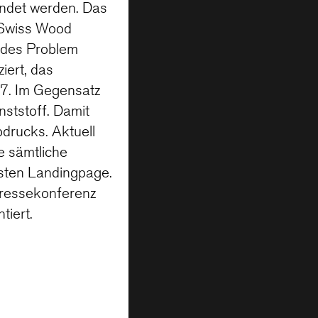
ndet werden. Das
 Swiss Wood
endes Problem
iert, das
7. Im Gegensatz
ststoff. Damit
bdrucks. Aktuell
e sämtliche
rsten Landingpage.
Pressekonferenz
iert.