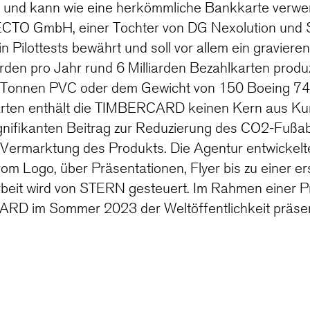
– und kann wie eine herkömmliche Bankkarte verwe
CTO GmbH, einer Tochter von DG Nexolution und
 in Pilottests bewährt und soll vor allem ein gravier
rden pro Jahr rund 6 Milliarden Bezahlkarten produz
0 Tonnen PVC oder dem Gewicht von 150 Boeing 74
rten enthält die TIMBERCARD keinen Kern aus Kun
signifikanten Beitrag zur Reduzierung des CO2-Fußa
e Vermarktung des Produkts. Die Agentur entwickelt
om Logo, über Präsentationen, Flyer bis zu einer e
beit wird von STERN gesteuert. Im Rahmen einer 
RD im Sommer 2023 der Weltöffentlichkeit präsent