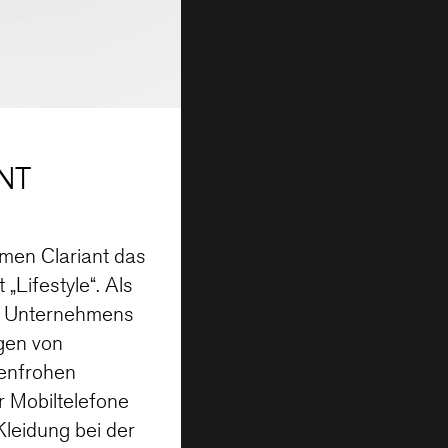
NT
men Clariant das
„Lifestyle“. Als
er Unternehmens
gen von
benfrohen
r Mobiltelefone
Kleidung bei der