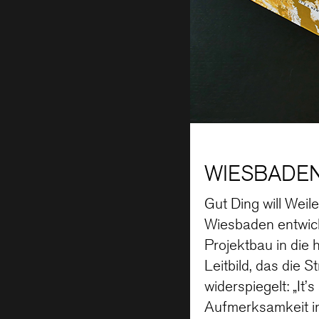
WIESBADEN 
Gut Ding will Wei
Wiesbaden entwick
Projektbau in die 
Leitbild, das die 
widerspiegelt: „It
Aufmerksamkeit in