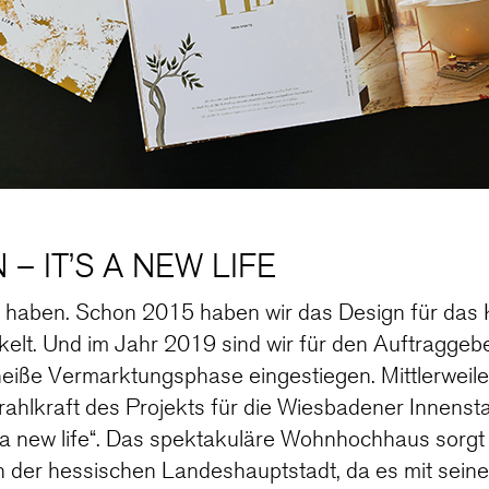
– IT’S A NEW LIFE
le haben. Schon 2015 haben wir das Design für das 
elt. Und im Jahr 2019 sind wir für den Auftragge
heiße Vermarktungsphase eingestiegen. Mittlerweile 
Strahlkraft des Projekts für die Wiesbadener Innenst
’s a new life“. Das spektakuläre Wohnhochhaus sorgt f
 der hessischen Landeshauptstadt, da es mit seiner