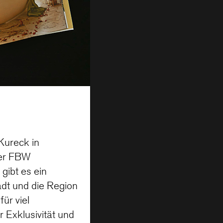
Kureck in
ber FBW
gibt es ein
adt und die Region
ür viel
 Exklusivität und