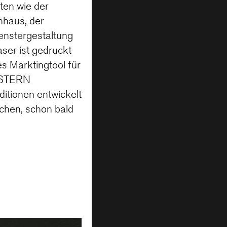
ten wie der
hhaus, der
enstergestaltung
ser ist gedruckt
s Marktingtool für
s STERN
ditionen entwickelt
chen, schon bald