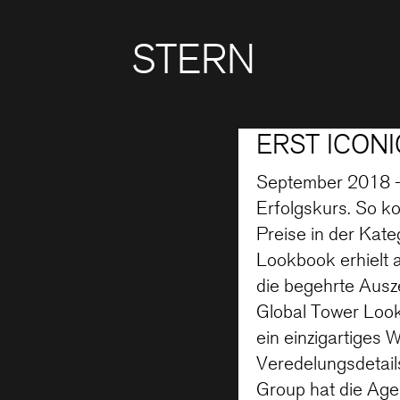
STERN
ERST ICON
September 2018 – 
Erfolgskurs. So k
Preise in der Kat
Lookbook erhielt
die begehrte Aus
Global Tower Look
ein einzigartiges 
Veredelungsdetail
Group hat die Age