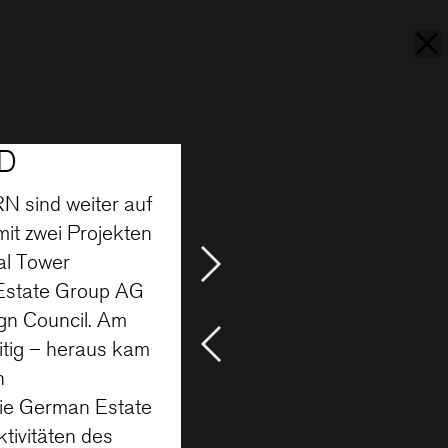
RD
N sind weiter auf
it zwei Projekten
al Tower
Estate Group AG
gn Council. Am
itig – heraus kam
n
die German Estate
tivitäten des