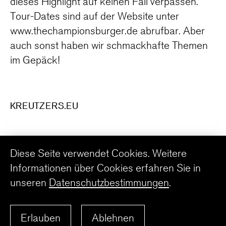
dieses Highlight auf keinen Fall verpassen.
Tour-Dates sind auf der Website unter
www.thechampionsburger.de abrufbar. Aber
auch sonst haben wir schmackhafte Themen
im Gepäck!
KREUTZERS.EU
Diese Seite verwendet Cookies. Weitere
WWW.THECHAMPIONSBURGER.DE
Informationen über Cookies erfahren Sie in
unseren
Datenschutzbestimmungen
.
ZURÜCK ZUR ÜBERSICHT
Erlauben
Ablehnen