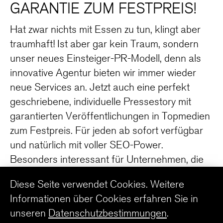
GARANTIE ZUM FESTPREIS!
Hat zwar nichts mit Essen zu tun, klingt aber
traumhaft! Ist aber gar kein Traum, sondern
unser neues Einsteiger-PR-Modell, denn als
innovative Agentur bieten wir immer wieder
neue Services an. Jetzt auch eine perfekt
geschriebene, individuelle Pressestory mit
garantierten Veröffentlichungen in Topmedien
zum Festpreis. Für jeden ab sofort verfügbar
und natürlich mit voller SEO-Power.
Besonders interessant für Unternehmen, die
nur in unregelmäßigen Abständen
Diese Seite verwendet Cookies. Weitere
Pressemeldungen veröffentlichen wollen. Ruft
Informationen über Cookies erfahren Sie in
uns an! (0611/395395)
unseren
Datenschutzbestimmungen
.