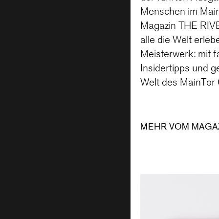
Menschen im MainT
Magazin THE RIVER
alle die Welt erle
Meisterwerk: mit f
Insidertipps und ge
Welt des MainTor 
MEHR VOM MAGAZ