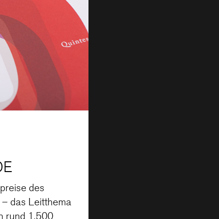
DE
npreise des
 – das Leitthema
n rund 1.500