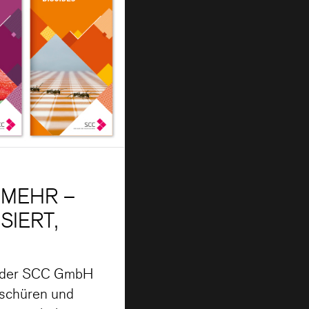
 MEHR –
SIERT,
en der SCC GmbH
oschüren und