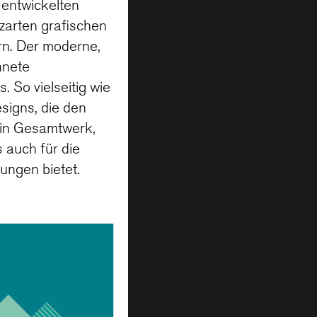
entwickelten
zarten grafischen
rn. Der moderne,
hnete
 So vielseitig wie
signs, die den
Ein Gesamtwerk,
 auch für die
ngen bietet.