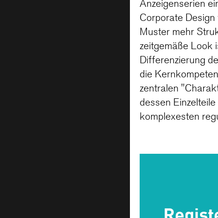
Anzeigenserien e
Corporate Design 
Muster mehr Struk
zeitgemäße Look i
Differenzierung de
die Kernkompetenz
zentralen "Charak
dessen Einzelteile
komplexesten reg