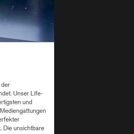
 der
det. Unser Life-
rtigsten und
r Mediengattungen
erfekter
. Die unsichtbare