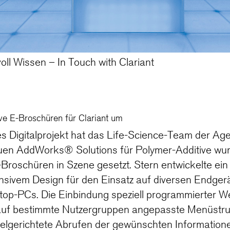
ll Wissen – In Touch with Clariant
ve E-Broschüren für Clariant um
 Digitalprojekt hat das Life-Science-Team der Agen
euen AddWorks® Solutions für Polymer-Additive w
E-Broschüren in Szene gesetzt. Stern entwickelte e
nsivem Design für den Einsatz auf diversen Endgerä
op-PCs. Die Einbindung speziell programmierter W
uf bestimmte Nutzergruppen angepasste Menüstru
ielgerichtete Abrufen der gewünschten Information