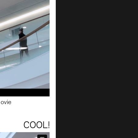
Movie
COOL!