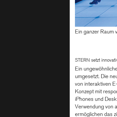
Ein ganzer Raum vo
STERN setzt innovati
Ein ungewöhnliches
umgesetzt. Die n
von interaktiven 
Konzept mit respo
iPhones und Deskt
Verwendung von a
ermöglichen das z