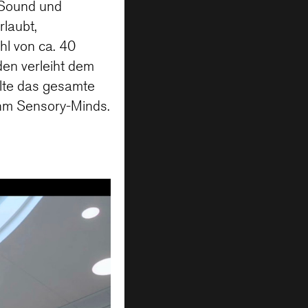
 Sound und
laubt,
hl von ca. 40
den verleiht dem
lte das gesamte
ahm Sensory-Minds.