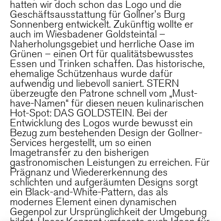
hatten wir doch schon das Logo und die
Geschäftsausstattung für Gollner’s Burg
Sonnenberg entwickelt. Zukünftig wollte er
auch im Wiesbadener Goldsteintal –
Naherholungsgebiet und herrliche Oase im
Grünen – einen Ort für qualitätsbewusstes
Essen und Trinken schaffen. Das historische,
ehemalige Schützenhaus wurde dafür
aufwendig und liebevoll saniert. STERN
überzeugte den Patrone schnell vom „Must-
have-Namen“ für diesen neuen kulinarischen
Hot-Spot: DAS GOLDSTEIN. Bei der
Entwicklung des Logos wurde bewusst ein
Bezug zum bestehenden Design der Gollner-
Services hergestellt, um so einen
Imagetransfer zu den bisherigen
gastronomischen Leistungen zu erreichen. Für
Prägnanz und Wiedererkennung des
schlichten und aufgeräumten Designs sorgt
ein Black-and-White-Pattern, das als
modernes Element einen dynamischen
Gegenpol zur Ursprünglichkeit der Umgebung