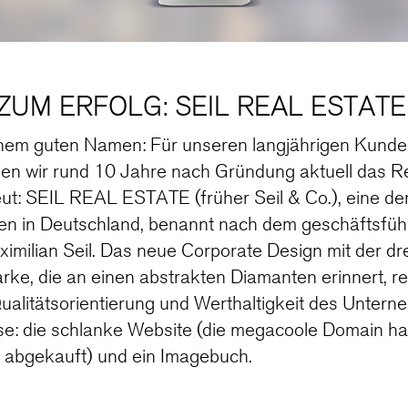
ZUM ERFOLG: SEIL REAL ESTATE
einem guten Namen: Für unseren langjährigen Kund
ben wir rund 10 Jahre nach Gründung aktuell das R
eut: SEIL REAL ESTATE (früher Seil & Co.), eine de
en in Deutschland, benannt nach dem geschäftsfü
imilian Seil. Das neue Corporate Design mit der dr
arke, die an einen abstrakten Diamanten erinnert, ref
alitätsorientierung und Werthaltigkeit des Untern
: die schlanke Website (die megacoole Domain ha
 abgekauft) und ein Imagebuch.