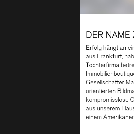
DER NAME 
Erfolg hängt an 
aus Frankfurt, ha
Tochterfirma betr
Immobilienboutiqu
Gesellschafter Max
orientierten Bildm
kompromisslose Qu
aus unserem Hause
einem Amerikaner