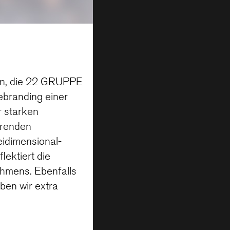
en, die 22 GRUPPE
ebranding einer
r starken
hrenden
eidimensional-
lektiert die
ehmens. Ebenfalls
ben wir extra