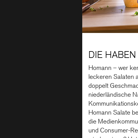
DIE HABEN
Homann – wer kenn
leckeren Salaten 
doppelt Geschmack
niederländische N
Kommunikationsko
Homann Salate bei
die Medienkommuni
und Consumer-Rela