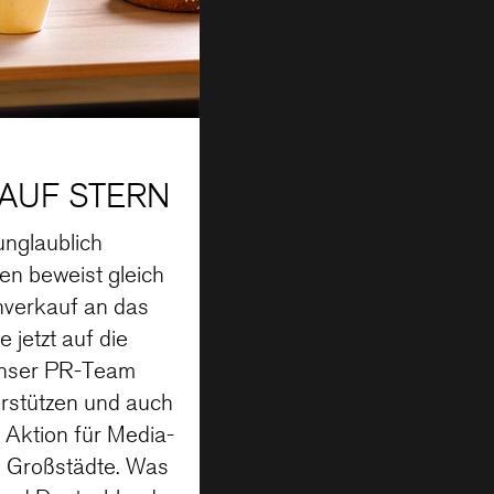
AUF STERN
unglaublich
en beweist gleich
nverkauf an das
jetzt auf die
unser PR-Team
rstützen und auch
 Aktion für Media-
n Großstädte. Was