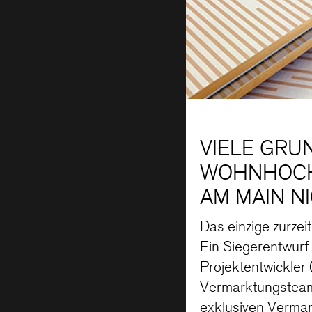
VIELE GRU
WOHNHOCHH
AM MAIN NI
Das einzige zurze
Ein Siegerentwurf
Projektentwickler
Vermarktungsteam
exklusiven Vermar