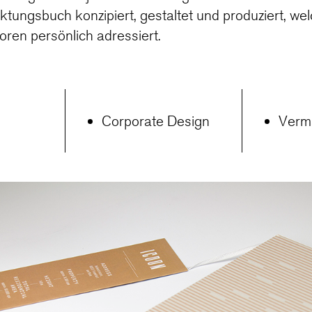
tungsbuch konzipiert, gestaltet und produziert, wel
toren persönlich adressiert.
Corporate Design
Verm