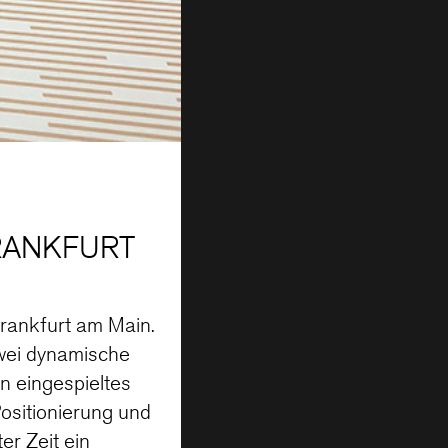
RANKFURT
Frankfurt am Main.
wei dynamische
n eingespieltes
sitionierung und
r Zeit ein