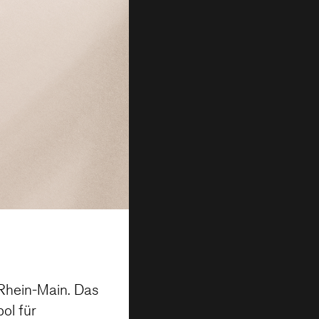
Rhein-Main. Das
ol für