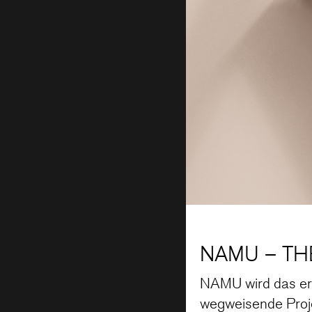
NAMU – T
NAMU wird das ers
wegweisende Proje