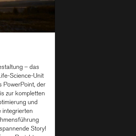
estaltung – das
ife-Science-Unit
s PowerPoint, der
is zur kompletten
optimierung und
 integrierten
nehmensführung
 spannende Story!