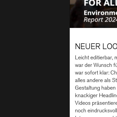
NEUER LOO
Leicht editierbar,
war der Wunsch fü
war sofort klar: C
alles andere als S
Gestaltung haben w
knackiger Headline
Videos präsentier
noch eindrucksvol