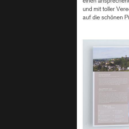
einen ansprechend
und mit toller Ver
auf die schönen P