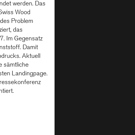
ndet werden. Das
 Swiss Wood
endes Problem
iert, das
7. Im Gegensatz
ststoff. Damit
bdrucks. Aktuell
e sämtliche
rsten Landingpage.
Pressekonferenz
iert.