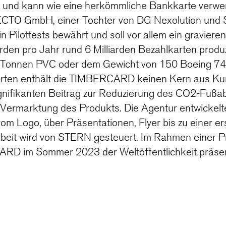
– und kann wie eine herkömmliche Bankkarte verwe
CTO GmbH, einer Tochter von DG Nexolution und
 in Pilottests bewährt und soll vor allem ein gravier
rden pro Jahr rund 6 Milliarden Bezahlkarten produz
0 Tonnen PVC oder dem Gewicht von 150 Boeing 74
rten enthält die TIMBERCARD keinen Kern aus Kun
signifikanten Beitrag zur Reduzierung des CO2-Fußa
e Vermarktung des Produkts. Die Agentur entwickelt
om Logo, über Präsentationen, Flyer bis zu einer e
beit wird von STERN gesteuert. Im Rahmen einer 
RD im Sommer 2023 der Weltöffentlichkeit präsent